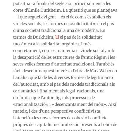
pot situar a finals del segle xix, principalment a les
obres d’Émile Durkheim. La qüestió que es plantejava
—i que segueix vigent— és el de com s’establien els
vincles socials, les formes de «solidaritat», en el pas
d’una societat tradicional a una de moderna. En
termes de Durkheim,
[1]
el pas de la solidaritat
mecànica a la solidaritat orgànica. I més
concretament, com es mantenia el vincle social amb
la desaparició de les estructures de l’Antic Règim i les
seves velles formes d’autoritat tradicional. També és
fàcil descobrir aquest interès a l’obra de Max Weber en
l’anàlisi que fa de les diverses formes de legitimació
de l’autoritat, amb el pas dels models tradicionals als
carismàtics i finalment als legal-racionals, una
dinàmica que l’autor lliga als processos de
«racionalització» i «desencantament del món». Així
mateix, i des d’una perspectiva conflictivista,
l’atenció a les noves formes de cohesió i conflicte
pròpies del capitalisme també són presents a l’obra de