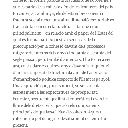
cohesió no forma part de la discussió. Se sobreentén
que es parla de la cohesió
dins
de les fronteres del país.
En canvi, a Catalunya, els debats sobre cohesió i
fractura social tenen una altra dimensió territorial: es
tracta de la cohesió i la fractura —també i molt
principalment— en relació amb el paper de l’Estat del
qual es forma part. Aquest va ser el cas de la
preocupació per la cohesió davant dels processos
migratoris interns dels anys cinquanta a setanta del
segle passat, però també d’anteriors. I ho torna a ser
ara, en els darrers quinze anys, davant la inquietud
d’un risc suposat de fractura davant de l’aspiració
d’emancipació política respecte de l’Estat espanyol.
Una aspiració que, precisament, se sol vincular
estretament a les expectatives de prosperitat,
benestar, seguretat, qualitat democràtica i exercici
lliure dels drets civils, que són els components
principals de qualsevol idea de cohesió. Aquest
informe no pot defugir el desafiament de tenir-ho
present.