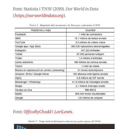
Font: Statista i TNW (2019).
Our World in Data
(
https://ourworldindata.org
)
.
Font:
OfficallyChadd
i
LoriLewis
.