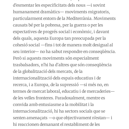
d’esmentar les especificitats dels nous —i sovint
humanament dramàtics— moviments migratoris,
particularment entorn de la Mediterrània. Moviments
causats bé per la pobresa, per la guerra o per les
expectatives de progrés social i econòmic, i davant
dels quals, aquesta Europa tan preocupada per la
cohesió social —fins i tot de manera molt desigual al
seu interior— no ha sabut respondre en conseqüència.
Però si aquests moviments són especialment
trasbalsadors, n’hi ha d’altres que són conseqüència
de la globalització dels mercats, de la
internacionalització dels espais educatius i de
recerca, i a Europa, de la supressió —si més no, en
termes de mercat laboral, educatiu i de mercaderies—
de les velles fronteres. Paradoxalment, mentre es
convida amb entusiasme a la mobilitat i la
internacionalització, hi ha sectors socials que se
senten amenaçats —o que objectivament n’estan— i
hi reaccionen demanant el restabliment de les