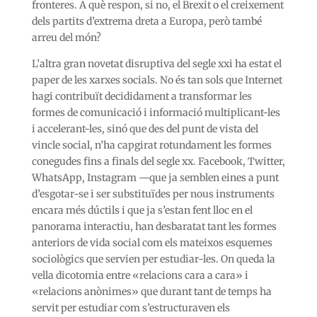
fronteres. A què respon, si no, el Brexit o el creixement
dels partits d’extrema dreta a Europa, però també
arreu del món?
L’altra gran novetat disruptiva del segle xxi ha estat el
paper de les xarxes socials. No és tan sols que Internet
hagi contribuït decididament a transformar les
formes de comunicació i informació multiplicant-les
i accelerant-les, sinó que des del punt de vista del
vincle social, n’ha capgirat rotundament les formes
conegudes fins a finals del segle xx. Facebook, Twitter,
WhatsApp, Instagram —que ja semblen eines a punt
d’esgotar-se i ser substituïdes per nous instruments
encara més dúctils i que ja s’estan fent lloc en el
panorama interactiu, han desbaratat tant les formes
anteriors de vida social com els mateixos esquemes
sociològics que servien per estudiar-les. On queda la
vella dicotomia entre «relacions cara a cara» i
«relacions anònimes» que durant tant de temps ha
servit per estudiar com s’estructuraven els