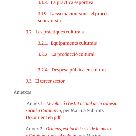
3.1.8. La pràctica esportiva
3.1.9. L’associacionisme i el procés
sobiranista
3.2. Les pràctiques culturals
3.2.1. Equipaments culturals
3.2.2. La producció cultural
3.2.4. Despesa pública en cultura
3.3. El tercer sector
Annexos
Annex 1.
L’evolució i l’estat actual de la cohesió
social a Catalunya
, per Marina Subirats
Document en pdf
Annex 2.
Orígens, evolució i crisi de la noció
«Catalunya, un sol poble»
, per Mariona