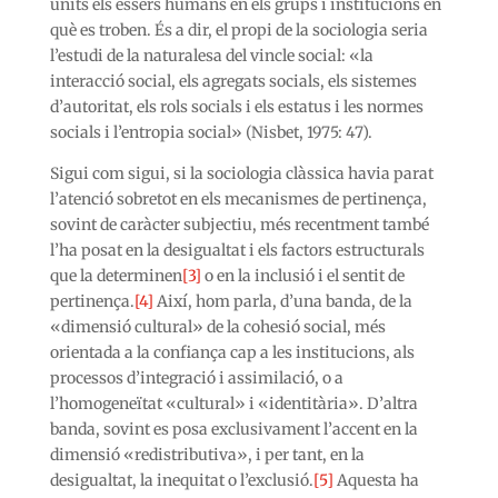
units els éssers humans en els grups i institucions en
què es troben. És a dir, el propi de la sociologia seria
l’estudi de la naturalesa del vincle social: «la
interacció social, els agregats socials, els sistemes
d’autoritat, els rols socials i els estatus i les normes
socials i l’entropia social» (Nisbet, 1975: 47).
Sigui com sigui, si la sociologia clàssica havia parat
l’atenció sobretot en els mecanismes de pertinença,
sovint de caràcter subjectiu, més recentment també
l’ha posat en la desigualtat i els factors estructurals
que la determinen
[3]
o en la inclusió i el sentit de
pertinença.
[4]
Així, hom parla, d’una banda, de la
«dimensió cultural» de la cohesió social, més
orientada a la confiança cap a les institucions, als
processos d’integració i assimilació, o a
l’homogeneïtat «cultural» i «identitària». D’altra
banda, sovint es posa exclusivament l’accent en la
dimensió «redistributiva», i per tant, en la
desigualtat, la inequitat o l’exclusió.
[5]
Aquesta ha