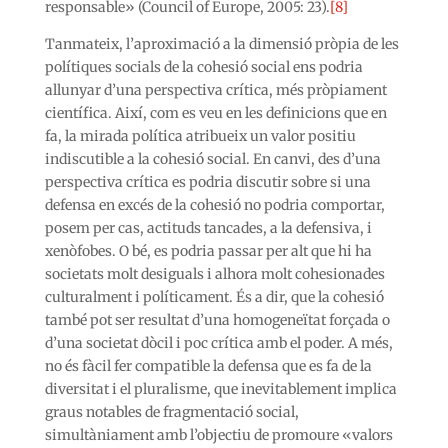
responsable» (Council of Europe, 2005: 23).
[8]
Tanmateix, l’aproximació a la dimensió pròpia de les
polítiques socials de la cohesió social ens podria
allunyar d’una perspectiva crítica, més pròpiament
científica. Així, com es veu en les definicions que en
fa, la mirada política atribueix un valor positiu
indiscutible a la cohesió social. En canvi, des d’una
perspectiva crítica es podria discutir sobre si una
defensa en excés de la cohesió no podria comportar,
posem per cas, actituds tancades, a la defensiva, i
xenòfobes. O bé, es podria passar per alt que hi ha
societats molt desiguals i alhora molt cohesionades
culturalment i políticament. És a dir, que la cohesió
també pot ser resultat d’una homogeneïtat forçada o
d’una societat dòcil i poc crítica amb el poder. A més,
no és fàcil fer compatible la defensa que es fa de la
diversitat i el pluralisme, que inevitablement implica
graus notables de fragmentació social,
simultàniament amb l’objectiu de promoure «valors