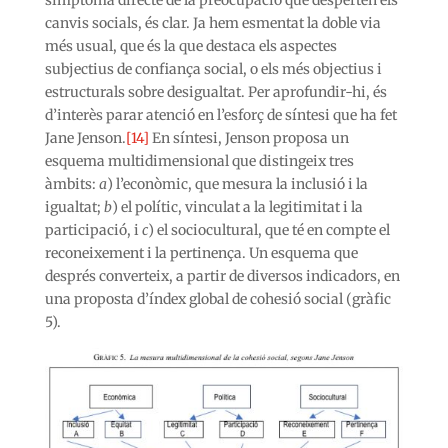
canvis socials, és clar. Ja hem esmentat la doble via
més usual, que és la que destaca els aspectes
subjectius de confiança social, o els més objectius i
estructurals sobre desigualtat. Per aprofundir-hi, és
d’interès parar atenció en l’esforç de síntesi que ha fet
Jane Jenson.
[14]
En síntesi, Jenson proposa un
esquema multidimensional que distingeix tres
àmbits:
a
) l’econòmic, que mesura la inclusió i la
igualtat;
b
) el polític, vinculat a la legitimitat i la
participació, i
c
) el sociocultural, que té en compte el
reconeixement i la pertinença. Un esquema que
després converteix, a partir de diversos indicadors, en
una proposta d’índex global de cohesió social (gràfic
5).