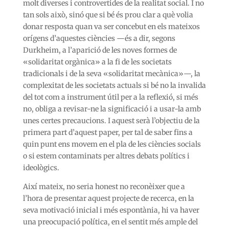
molt diverses i controvertides de la realitat social. I no
tan sols això, sinó que si bé és prou clar a què volia
donar resposta quan va ser concebut en els mateixos
orígens d’aquestes ciències —és a dir, segons
Durkheim, a l’aparició de les noves formes de
«solidaritat orgànica» a la fi de les societats
tradicionals i de la seva «solidaritat mecànica»—, la
complexitat de les societats actuals si bé no la invalida
del tot com a instrument útil per a la reflexió, si més
no, obliga a revisar-ne la significació i a usar-la amb
unes certes precaucions. I aquest serà l’objectiu de la
primera part d’aquest paper, per tal de saber fins a
quin punt ens movem en el pla de les ciències socials
o si estem contaminats per altres debats polítics i
ideològics.
Així mateix, no seria honest no reconèixer que a
l’hora de presentar aquest projecte de recerca, en la
seva motivació inicial i més espontània, hi va haver
una preocupació política, en el sentit més ample del