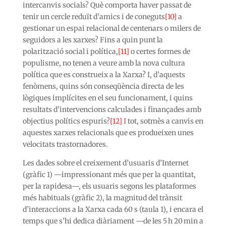
intercanvis socials? Què comporta haver passat de
tenir un cercle reduït d’amics i de coneguts
[10]
a
gestionar un espai relacional de centenars o milers de
seguidors a les xarxes? Fins a quin punt la
polarització social i política,
[11]
o certes formes de
populisme, no tenen a veure amb la nova cultura
política que es construeix a la Xarxa? I, d’aquests
fenòmens, quins són conseqüència directa de les
lògiques implícites en el seu funcionament, i quins
resultats d’intervencions calculades i finançades amb
objectius polítics espuris?
[12]
I tot, sotmès a canvis en
aquestes xarxes relacionals que es produeixen unes
velocitats trastornadores.
Les dades sobre el creixement d’usuaris d’Internet
(gràfic 1) —impressionant més que per la quantitat,
per la rapidesa—, els usuaris segons les plataformes
més habituals (gràfic 2), la magnitud del trànsit
d’interaccions a la Xarxa cada 60 s (taula 1), i encara el
temps que s’hi dedica diàriament —de les 5 h 20 min a