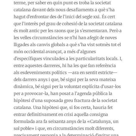
terme, per saber en quin punt es troba la societat
catalana davant dels nous desafiaments a què s’ha
hagut d’enfrontar des de l’inici del segle xxi. És cert
que l’interès pel grau de cohesió de la societat catalana
és molt antic per les raons que ja s’esmentaran. Però a
les velles circumstàncies se n’hi han afegit de noves
lligades als canvis globals a què s’ha vist sotmès tot el
món occidental avançat, a més d’algunes
d’específiques vinculades a les particularitats locals. I,
entre aquestes darreres, hi ha les que fan referència
als esdeveniments polítics —ara en sentit estricte—
dels darrers anys i que, bé sigui per la seva mateixa
dinàmica, bé sigui per la voluntat explícita d’usar-los
per a provocar-la, han posat a l’agenda pública la
hipòtesi d’una suposada greu fractura de la societat
catalana. Una hipòtesi que, si fos certa, hauria fet
entrar definitivament en crisi aquella consigna
formulada ara fa seixanta anys de la «Catalunya, un
sol poble» i que, en circumstàncies molt diferents,
precisament responia a la determinació d’evitar una