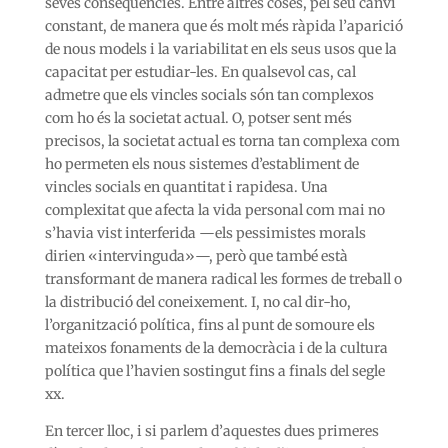
seves conseqüències. Entre altres coses, pel seu canvi
constant, de manera que és molt més ràpida l’aparició
de nous models i la variabilitat en els seus usos que la
capacitat per estudiar-les. En qualsevol cas, cal
admetre que els vincles socials són tan complexos
com ho és la societat actual. O, potser sent més
precisos, la societat actual es torna tan complexa com
ho permeten els nous sistemes d’establiment de
vincles socials en quantitat i rapidesa. Una
complexitat que afecta la vida personal com mai no
s’havia vist interferida —els pessimistes morals
dirien «intervinguda»—, però que també està
transformant de manera radical les formes de treball o
la distribució del coneixement. I, no cal dir-ho,
l’organització política, fins al punt de somoure els
mateixos fonaments de la democràcia i de la cultura
política que l’havien sostingut fins a finals del segle
xx.
En tercer lloc, i si parlem d’aquestes dues primeres