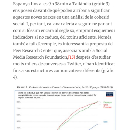
Espanya fins a les 9 h 38 min a Tailàndia (gràfic 3)—,
ens posen davant de què poden arribar a significar
aquestes noves xarxes en una anàlisi de la cohesió
social. I, per tant, cal anar alerta a seguir-ne parlant
com si fóssim encara al segle xx, emprant esquemes i
indicadors si no caducs, del tot insuficients. Només,
també a tall d’exemple, és interessant la proposta del
Pew Research Center que, associats amb la Social
Media Research Foundation,
[13]
després d’estudiar
molts milers de converses a Twitter, n’han identificat
fins a sis estructures comunicatives diferents (gràfic
4).