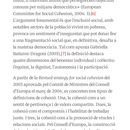
mutu, d’individus lliures que persegueixen objectius
comuns per mitjans democràtics» (European
Committee for Social Cohesion, 2004: 3).
[6]
L’argument fonamental és que l’exclusió social, amb
notables sectors de la població vivint en pobresa,
provoca un sentiment d’inseguretat que pot donar lloc
a una fragmentació social que, en definitiva, desafia a
la mateixa democràcia. Tal com apunta Gabriella
Battaini-Dragoni (2003),
[7]
la definició destaca
quatre dimensions del benestar individual i col·lectiu:
l’equitat, la dignitat, l’autonomia i la participació.
A partir de la
Revised strategy for social cohesion
del
2003 aprovada pel Comitè de Ministres del Consell
d’Europa el març de 2004, es concreten tres tipus de
definicions de cohesió. Una, la cohesió com a un
sentit de pertinença i de valors compartits. Dues, la
cohesió com el compromís i l’habilitat de treballar
junts. I tres, la cohesió com a la promoció de vincles i
relacions socials. Pel Consell d’Europa, la construcció