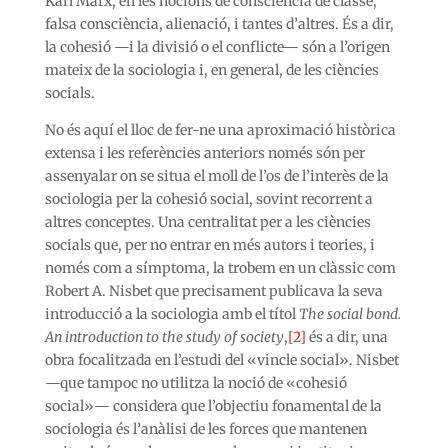
Karl Marx, en les nocions de consciència de classe,
falsa consciència, alienació, i tantes d’altres. És a dir,
la cohesió —i la divisió o el conflicte— són a l’origen
mateix de la sociologia i, en general, de les ciències
socials.
No és aquí el lloc de fer-ne una aproximació històrica
extensa i les referències anteriors només són per
assenyalar on se situa el moll de l’os de l’interès de la
sociologia per la cohesió social, sovint recorrent a
altres conceptes. Una centralitat per a les ciències
socials que, per no entrar en més autors i teories, i
només com a símptoma, la trobem en un clàssic com
Robert A. Nisbet que precisament publicava la seva
introducció a la sociologia amb el títol
The social bond.
An introduction to the study of society
,
[2]
és a dir, una
obra focalitzada en l’estudi del «vincle social». Nisbet
—que tampoc no utilitza la noció de «cohesió
social»— considera que l’objectiu fonamental de la
sociologia és l’anàlisi de les forces que mantenen