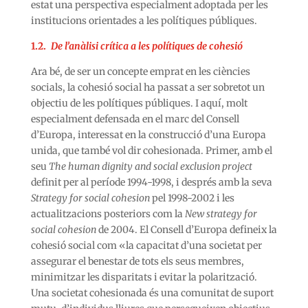
estat una perspectiva especialment adoptada per les
institucions orientades a les polítiques públiques.
1.2.
De l’anàlisi crítica a les polítiques de cohesió
Ara bé, de ser un concepte emprat en les ciències
socials, la cohesió social ha passat a ser sobretot un
objectiu de les polítiques públiques. I aquí, molt
especialment defensada en el marc del Consell
d’Europa, interessat en la construcció d’una Europa
unida, que també vol dir cohesionada. Primer, amb el
seu
The human dignity and social exclusion project
definit per al període 1994-1998, i després amb la seva
Strategy for social cohesion
pel 1998-2002 i les
actualitzacions posteriors com la
New strategy for
social cohesion
de 2004. El Consell d’Europa defineix la
cohesió social com «la capacitat d’una societat per
assegurar el benestar de tots els seus membres,
minimitzar les disparitats i evitar la polarització.
Una societat cohesionada és una comunitat de suport