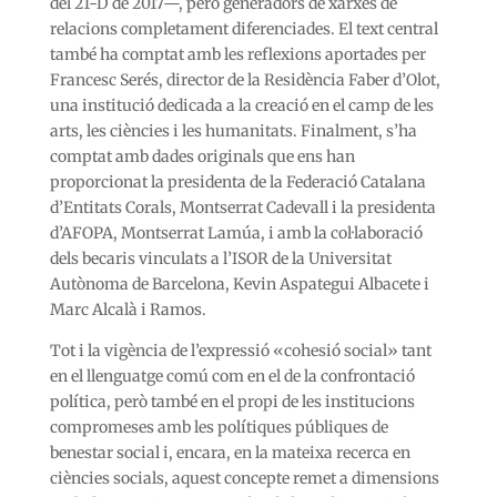
del 21-D de 2017—, però generadors de xarxes de
relacions completament diferenciades. El text central
també ha comptat amb les reflexions aportades per
Francesc Serés, director de la Residència Faber d’Olot,
una institució dedicada a la creació en el camp de les
arts, les ciències i les humanitats. Finalment, s’ha
comptat amb dades originals que ens han
proporcionat la presidenta de la Federació Catalana
d’Entitats Corals, Montserrat Cadevall i la presidenta
d’AFOPA, Montserrat Lamúa, i amb la col·laboració
dels becaris vinculats a l’ISOR de la Universitat
Autònoma de Barcelona, Kevin Aspategui Albacete i
Marc Alcalà i Ramos.
Tot i la vigència de l’expressió «cohesió social» tant
en el llenguatge comú com en el de la confrontació
política, però també en el propi de les institucions
compromeses amb les polítiques públiques de
benestar social i, encara, en la mateixa recerca en
ciències socials, aquest concepte remet a dimensions