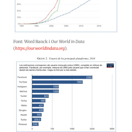
Font: Word Banck i
Our World in Data
(
https://ourworldindata.org
)
.