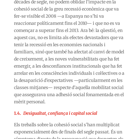
dècades de segle, no podem oblidar l’impacte en la
cohesió social de la greu recessió econòmica que va
fer-se visible el 2008 —a Espanya no s’hi va
reaccionar políticament fins el 2010— i que no es va
començar a superar fins el 2013. Ara bé: la qüestió, en
aquest cas, no es limita als efectes devastadors que va
tenir la recessió en les economies nacionals i
familiars, sinó que també ha afectat al canvi de model
de creixement, a les noves vulnerabilitats que ha fet
emergir, a les desconfiances institucionals que ha fet
arrelar en les consciències individuals i col·lectives o a
la desaparició d’expectatives —particularment en les
classes mitjanes— respecte d’aquella mobilitat social
que assegurava una adhesió social fonamentada en el
mèrit personal.
1.4.
Desigualtat, confiança i capital social
Els treballs sobre la cohesió social s’han multiplicat
exponencialment des de finals del segle passat. És un
símptoma directe de la preocupació que desperten els