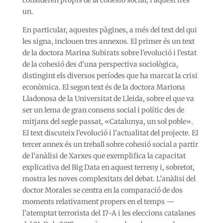
consideren propis de la cohesió social, i aquest n’és
un.
En particular, aquestes pàgines, a més del text del qui
les signa, inclouen tres annexos. El primer és un text
de la doctora Marina Subirats sobre l’evolució i l’estat
de la cohesió des d’una perspectiva sociològica,
distingint els diversos períodes que ha marcat la crisi
econòmica. El segon text és de la doctora Mariona
Lladonosa de la Universitat de Lleida, sobre el que va
ser un lema de gran consens social i polític des de
mitjans del segle passat, «Catalunya, un sol poble».
El text discuteix l’evolució i l’actualitat del projecte. El
tercer annex és un treball sobre cohesió social a partir
de l’anàlisi de Xarxes que exemplifica la capacitat
explicativa del Big Data en aquest terreny i, sobretot,
mostra les noves complexitats del debat. L’anàlisi del
doctor Morales se centra en la comparació de dos
moments relativament propers en el temps —
l’atemptat terrorista del 17-A i les eleccions catalanes