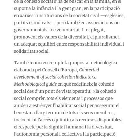
de la cohesió social s’ha de buscar en la família, en el
suport a la infància i la gent gran, en la participació
en xarxes i institucions de la societat civil —esglésies,
partits i sindicats—, però també en associacions no
governamentals i de voluntariat. I tot plegat,
promovent els valors de la diversitat, el pluralisme i
un adequat equilibri entre responsabilitat individual i
solidaritat social.
També tenim en compte la proposta metodològica
elaborada pel Consell d’Europa,
Concerted
development of social cohesion indicators.
Methodological guide
en què redefineix la cohesió
social des d’un punt de vista operatiu: «la cohesió
social comprèn tots els elements i processos que
ajuden a estrènyer l’habilitat social per assegurar el
benestar a llarg termini de tots els seus membres,
incloent-hi l’accés equitatiu als recursos disponibles,
el respecte per la dignitat humana i la diversitat,
l’autonomia personal i col·lectiva i la participació