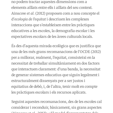
no podem tractar aquestes dimensions com a
elements aïllats entre ells i aïllats del seu context.
Ainscow
et al
. (2012) proposen com a nou concepte el
d’
ecologia de l’equitat
i descriuen les complexes
interaccions que s’estableixen entre les pràctiques
educatives a les escoles, la demografia escolar i les
expectatives escolars de les àrees culturals locals.
És des d’aquesta mirada ecològica que es justifica que
una de les més grans recomanacions de l’OCDE (2012)
per a millorar, realment, l’equitat, consisteixi en la
necessitat de treballar simultàniament en dos factors
que interactuen clarament: d’una banda, la necessitat
de generar sistemes educatius que siguin legalment i
estructuralment dissenyats per a ser justos i
equitatius de debò, i, de l’altra, tenir molt en compte
les pràctiques escolars i els recursos aplicats.
Seguint aquestes recomanacions, des de les escoles cal
considerar i reconduir, bàsicament, sis grans aspectes