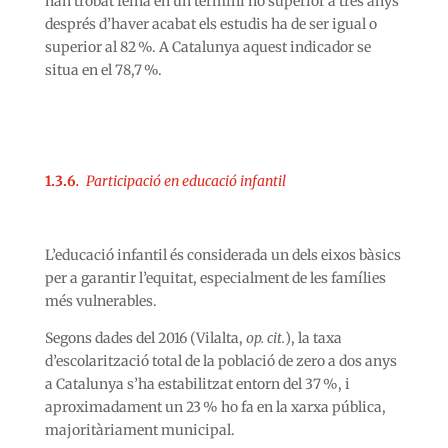
han trobat feina en un termini no superior a tres anys
després d’haver acabat els estudis ha de ser igual o
superior al 82 %. A Catalunya aquest indicador se
situa en el 78,7 %.
1.3.6
.
Participació en educació infantil
L’educació infantil és considerada un dels eixos bàsics
per a garantir l’equitat, especialment de les famílies
més vulnerables.
Segons dades del 2016 (Vilalta,
op. cit.
), la taxa
d’escolarització total de la població de zero a dos anys
a Catalunya s’ha estabilitzat entorn del 37 %, i
aproximadament un 23 % ho fa en la xarxa pública,
majoritàriament municipal.