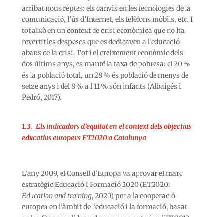
arribat nous reptes: els canvis en les tecnologies de la
comunicació, l’ús d’Internet, els telèfons mòbils, etc. I
tot això en un context de crisi econòmica que no ha
revertit les despeses que es dedicaven a l’educació
abans de la crisi. Tot i el creixement econòmic dels
dos últims anys, es manté la taxa de pobresa: el 20 %
és la població total, un 28 % és població de menys de
setze anys i del 8 % a l’11 % són infants (Albaigés i
Pedró, 2017).
1.3.
Els indicadors d’equitat en el context dels objectius
educatius europeus ET2020 a Catalunya
L’any 2009, el Consell d’Europa va aprovar el marc
estratègic Educació i Formació 2020 (ET2020:
Education and training
, 2020) per a la cooperació
europea en l’àmbit de l’educació i la formació, basat