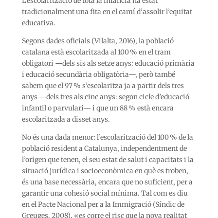
L’escolarització de tota la infància ha estat
tradicionalment una fita en el camí d’assolir l’equitat
educativa.
Segons dades oficials (Vilalta, 2016), la població
catalana està escolaritzada al 100 % en el tram
obligatori —dels sis als setze anys: educació primària
i educació secundària obligatòria—, però també
sabem que el 97 % s’escolaritza ja a partir dels tres
anys —dels tres als cinc anys: segon cicle d’educació
infantil o parvulari— i que un 88 % està encara
escolaritzada a disset anys.
No és una dada menor: l’escolarització del 100 % de la
població resident a Catalunya, independentment de
l’origen que tenen, el seu estat de salut i capacitats i la
situació jurídica i socioeconòmica en què es troben,
és una base necessària, encara que no suficient, per a
garantir una cohesió social mínima. Tal com es diu
en el Pacte Nacional per a la Immigració (Síndic de
Greuges, 2008), «es corre el risc que la nova realitat