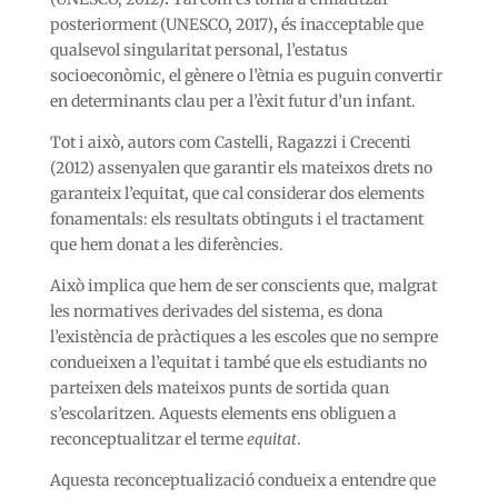
posteriorment (UNESCO, 2017)
,
és inacceptable que
qualsevol singularitat personal, l’estatus
socioeconòmic, el gènere o l’ètnia es puguin convertir
en determinants clau per a l’èxit futur d’un infant.
Tot i això, autors com Castelli, Ragazzi i Crecenti
(2012) assenyalen que garantir els mateixos drets no
garanteix l’equitat, que cal considerar dos elements
fonamentals: els resultats obtinguts i el tractament
que hem donat a les diferències.
Això implica que hem de ser conscients que, malgrat
les normatives derivades del sistema, es dona
l’existència de pràctiques a les escoles que no sempre
condueixen a l’equitat i també que els estudiants no
parteixen dels mateixos punts de sortida quan
s’escolaritzen. Aquests elements ens obliguen a
reconceptualitzar el terme
equitat
.
Aquesta reconceptualizació condueix a entendre que