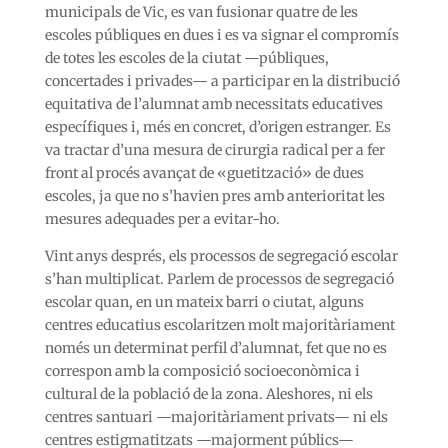
municipals de Vic, es van fusionar quatre de les
escoles públiques en dues i es va signar el compromís
de totes les escoles de la ciutat —públiques,
concertades i privades— a participar en la distribució
equitativa de l’alumnat amb necessitats educatives
específiques i, més en concret, d’origen estranger. Es
va tractar d’una mesura de cirurgia radical per a fer
front al procés avançat de «guetització» de dues
escoles, ja que no s’havien pres amb anterioritat les
mesures adequades per a evitar-ho.
Vint anys després, els processos de segregació escolar
s’han multiplicat. Parlem de processos de segregació
escolar quan, en un mateix barri o ciutat, alguns
centres educatius escolaritzen molt majoritàriament
només un determinat perfil d’alumnat, fet que no es
correspon amb la composició socioeconòmica i
cultural de la població de la zona. Aleshores, ni els
centres santuari —majoritàriament privats— ni els
centres estigmatitzats —majorment públics—