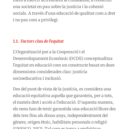
meni a exercir activament la ciutadania, a construir
una societat en pau sobre la justícia i la cohesió
socials. A través d’una educació de qualitat com a dret
i no pas com a privilegi.
1.1.
Factors clau de l’equitat
L’Organització per a la Cooperació i el
Desenvolupament Econòmic (OCDE) conceptualitza
l’equitat en educació com un constructe basat en dues
dimensions considerades clau: justícia
socioeducativa i inclusió.
Des del punt de vista de la justícia, es considera una
educació equitativa aquella que garanteix, per a tots,
el mateix dret i accés a l’educació. D’aquesta manera,
els nens han de tenir garantida una educació lliure des
dels tres fins als dinou anys, independentment del
gènere, origen ètnic, habilitats personals o religió
(UNESCO, 2012)
.
Tal com es torna a emfatitzar