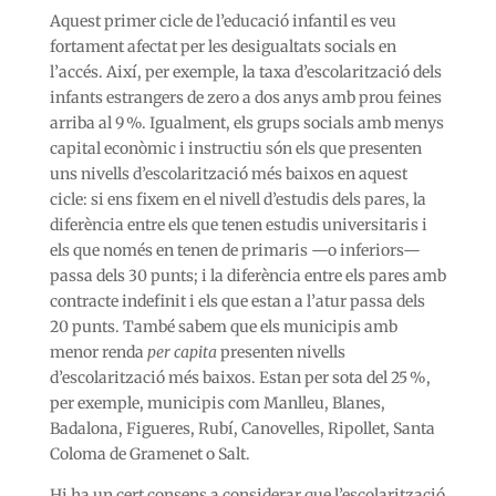
Aquest primer cicle de l’educació infantil es veu
fortament afectat per les desigualtats socials en
l’accés. Així, per exemple, la taxa d’escolarització dels
infants estrangers de zero a dos anys amb prou feines
arriba al 9 %. Igualment, els grups socials amb menys
capital econòmic i instructiu són els que presenten
uns nivells d’escolarització més baixos en aquest
cicle: si ens fixem en el nivell d’estudis dels pares, la
diferència entre els que tenen estudis universitaris i
els que només en tenen de primaris —o inferiors—
passa dels 30 punts; i la diferència entre els pares amb
contracte indefinit i els que estan a l’atur passa dels
20 punts. També sabem que els municipis amb
menor renda
per capita
presenten nivells
d’escolarització més baixos. Estan per sota del 25 %,
per exemple, municipis com Manlleu, Blanes,
Badalona, Figueres, Rubí, Canovelles, Ripollet, Santa
Coloma de Gramenet o Salt.
Hi ha un cert consens a considerar que l’escolarització