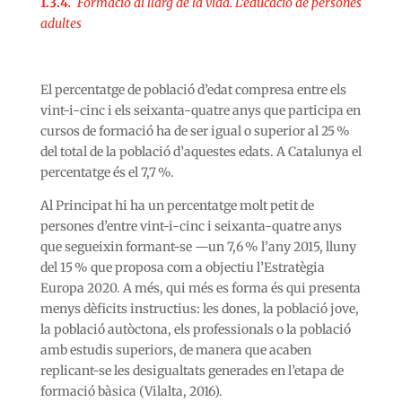
1.3.4
.
Formació al llarg de la vida. L’educació de persones
adultes
El percentatge de població d’edat compresa entre els
vint-i-cinc i els seixanta-quatre anys que participa en
cursos de formació ha de ser igual o superior al 25 %
del total de la població d’aquestes edats. A Catalunya el
percentatge és el 7,7 %.
Al Principat hi ha un percentatge molt petit de
persones d’entre vint-i-cinc i seixanta-quatre anys
que segueixin formant-se —un 7,6 % l’any 2015, lluny
del 15 % que proposa com a objectiu l’Estratègia
Europa 2020. A més, qui més es forma és qui presenta
menys dèficits instructius: les dones, la població jove,
la població autòctona, els professionals o la població
amb estudis superiors, de manera que acaben
replicant-se les desigualtats generades en l’etapa de
formació bàsica (Vilalta, 2016).