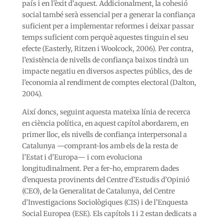
país i en l’èxit d’aquest. Addicionalment, la cohesió
social també serà essencial per a generar la confiança
suficient per a implementar reformes i deixar passar
temps suficient com perquè aquestes tinguin el seu
efecte (Easterly, Ritzen i Woolcock, 2006). Per contra,
l’existència de nivells de confiança baixos tindrà un
impacte negatiu en diversos aspectes públics, des de
l’economia al rendiment de comptes electoral (Dalton,
2004).
Així doncs, seguint aquesta mateixa línia de recerca
en ciència política, en aquest capítol abordarem, en
primer lloc, els nivells de confiança interpersonal a
Catalunya —comprant-los amb els de la resta de
l’Estat i d’Europa— i com evoluciona
longitudinalment. Per a fer-ho, emprarem dades
d’enquesta provinents del Centre d’Estudis d’Opinió
(CEO), de la Generalitat de Catalunya, del Centre
d’Investigacions Sociològiques (CIS) i de l’Enquesta
Social Europea (ESE). Els capítols 1 i 2 estan dedicats a