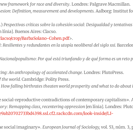
new framework for race and diversity
. Londres: Palgrave Macmillan.
hesion
:
Definition, measurement and developments.
Aalborg: Institut fo
.)
Pespectivas críticas sobre la cohesión social
:
Desigualdad y tentativas
n línia]
.
Buenos Aires: Clacso.
os/clacso/crop/BarbaSolano-Cohen.pdf
>.
i
:
Resilientes y redundantes en la utopía neoliberal del siglo xxi.
Barcelo
Nacionalpopulismo
:
Por qué está triunfando y de qué forma es un reto 
ting
:
An anthropology of accelerated change.
Londres: PlutoPress.
 the world.
Cambridge: Polity Press.
:
How falling birthrates theaten world prosperity and what to do about i
the social-reproductive contradictions of contemporary capitalism». 
eory
:
Remapping class, recentering oppression
[en línia]
.
Londres: Pluto
e9ab20702733bd4398.ssl.cf2.rackcdn.com/look-inside/LI-
the social imaginary».
European Journal of Sociology,
vol. 53, núm. 3, 