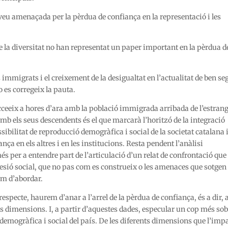
veu amenaçada per la pèrdua de confiança en la representació i les
 la diversitat no han representat un paper important en la pèrdua d
 immigrats i el creixement de la desigualtat en l’actualitat de ben se
o es corregeix la pauta.
cceeix a hores d’ara amb la població immigrada arribada de l’estran
amb els seus descendents és el que marcarà l’horitzó de la integració
ssibilitat de reproducció demogràfica i social de la societat catalana i
ça en els altres i en les institucions. Resta pendent l’anàlisi
s per a entendre part de l’articulació d’un relat de confrontació que
esió social, que no pas com es construeix o les amenaces que sotgen 
vem d’abordar.
respecte, haurem d’anar a l’arrel de la pèrdua de confiança, és a dir, 
ts dimensions. I, a partir d’aquestes dades, especular un cop més so
ió demogràfica i social del país. De les diferents dimensions que l’imp