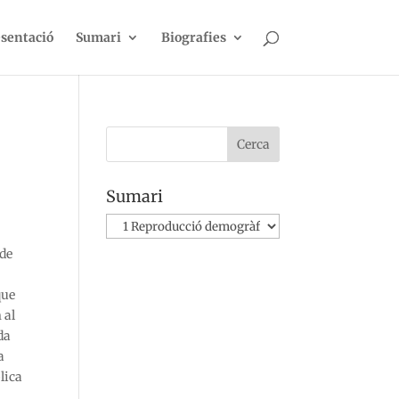
sentació
Sumari
Biografies
Sumari
Sumari
 de
que
 al
da
a
lica