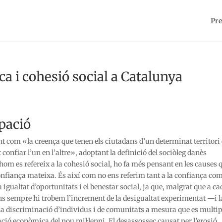
Pre
a i cohesió social a Catalunya
upació
t com «la creença que tenen els ciutadans d’un determinat territori
nfiar l’un en l’altre», adoptant la definició del sociòleg danès
hom es refereix a la cohesió social, ho fa més pensant en les causes 
nfiança mateixa. És així com no ens referim tant a la confiança com
a igualtat d’oportunitats i el benestar social, ja que, malgrat que a ca
ns sempre hi trobem l’increment de la desigualtat experimentat —i l
 la discriminació d’individus i de comunitats a mesura que es multip
zació econòmica del nou mil·lenni. El desassossec causat per l’erosió