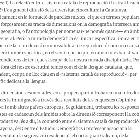
 1) La relació entre el sistema català de reproducció i l’estratificaci
 2) L’augment i difusió de la diversitat etnocultural a Catalunya,
àsicament en la formació de parelles mixtes, el que en termes popular
forçosament es tracta de dimensions on la demografia interseca a
 la geografia, o l’antropologia per nomenar-ne només quatre— en àmb
 general. Però la mirada demogràfica és única i específica. Única en l
men de la reproducció o impossibilitat de reproducció com una causa
 però també específica, en el sentit que no pretén abordar exhaustiv
ondicions de fer i que s’escapa de la nostra mirada disciplinària. Pe
ora del nostre escrutini temes com el de la llengua catalana, que,
ndent, ocupa un lloc clau en el «sistema català de reproducció», per
fic dedicat a la llengua.
als dimensions esmentades, en el proper apartat trobareu una introdu
 vers la immigració a través dels resultats de les enquestes d’opinió a
 i amb altres països europeus. Seguidament, trobareu les resposte
istes en cadascun dels àmbits sobre la dimensió corresponent i la co
roductiva, és a dir, la connexió entre el sistema català de reproducció
i Bayona, del Centre d’Estudis Demogràfics i professor associat a la
versitat i la segregació residencial, el doctor Juan Galeano, de la