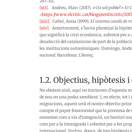
287-311.
[xii]
. Andreu, Marc (2017). «Un sol poble?»
El C
<
https://www.elcritic.cat/blogs/sentitcritic/201
[xiii]
. Cabré, Anna (1999).
El sistema català de r
[xiv]
. Anteriorment, s’havia plantejat la hipòte
que significà la crisi econòmica, sobretot per a a
desafecció del catalanisme de part de la poblac
les institucions autonòmiques: Domingo, Andre
nacional.
Barcelona: L’Avenç.
1.2. Objectius, hipòtesis 
No obstant això, aquí no tractarem d’aquesta m
de nou en una pedra semblant. I, en efecte, tot 
migracions, aquest serà el nostre objectiu prin
compte el paper fonamental que la promesa de m
esmentat com a via d’integració, un horitzó mar
com per a la immigrada i sobretot per a les prop
internacional. Partim, doncs, de tres hipòtesis 