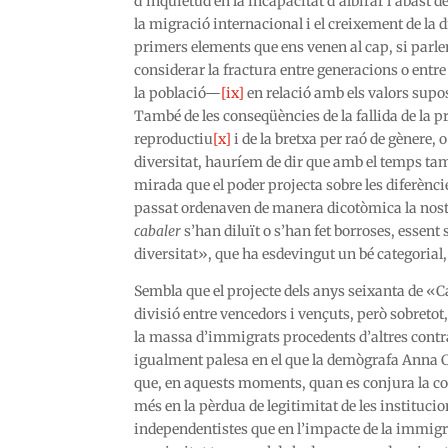
d’inquietud en la incapacitat d’albirar l’abast d
la migració internacional i el creixement de la 
primers elements que ens venen al cap, si parle
considerar la fractura entre generacions o entre
la població—
[ix]
en relació amb els valors sup
També de les conseqüències de la fallida de la p
reproductiu
[x]
i de la bretxa per raó de gènere, o
diversitat, hauríem de dir que amb el temps tam
mirada que el poder projecta sobre les diferèncie
passat ordenaven de manera dicotòmica la nostra
cabaler
s’han diluït o s’han fet borroses, essent 
diversitat», que ha esdevingut un bé categorial,
Sembla que el projecte dels anys seixanta de «Ca
divisió entre vencedors i vençuts, però sobreto
la massa d’immigrats procedents d’altres cont
igualment palesa en el que la demògrafa Anna C
que, en aquests moments, quan es conjura la coh
més en la pèrdua de legitimitat de les institucio
independentistes que en l’impacte de la immigrac